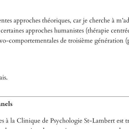
rentes approches théoriques, car je cherche à m’a
 certaines approches humanistes (thérapie centrée
ivo-comportementales de troisième génération (
ais.
________________________________________
nnels
 à la Clinique de Psychologie St-Lambert est t